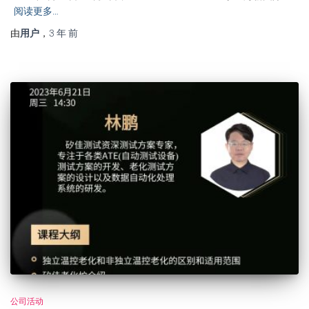
阅读更多…
由
用户
，
3 年
前
公司活动