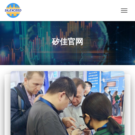
切
换
导
航
矽佳官网